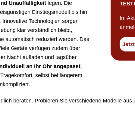
nd Unauffälligkeit
legen. Die
TEST
reisgünstigen Einstiegsmodell bis hin
Im Akt
 Innovative Technologien sorgen
anmel
bung klar verständlich bleibt,
e automatisch reduziert werden. Das
Jetz
Viele Geräte verfügen zudem über
ber Nacht aufladen und tagsüber
individuell an Ihr Ohr angepasst
,
 Tragekomfort, selbst bei längerem
nkompliziert.
ndlich beraten. Probieren Sie verschiedene Modelle aus