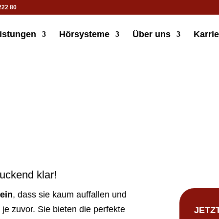
222 80
istungen
Hörsysteme
Über uns
Karrie
uckend klar!
lein
, dass sie kaum auffallen und
s je zuvor. Sie bieten die perfekte
JETZT