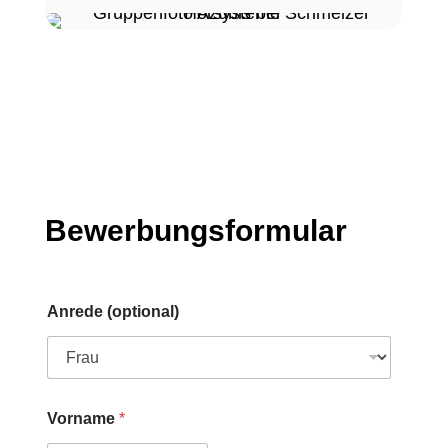
Bewerbungsformular
P
Anrede (optional)
o
s
t
l
e
i
Vorname
*
t