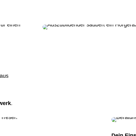
 aus
werk
.
Dein Eins