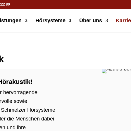
222 80
istungen
Hörsysteme
Über uns
Karrie
k
 Hörakustik!
ir hervorragende
nvolle sowie
i
Schmelzer Hörsysteme
der die Menschen dabei
en und ihre