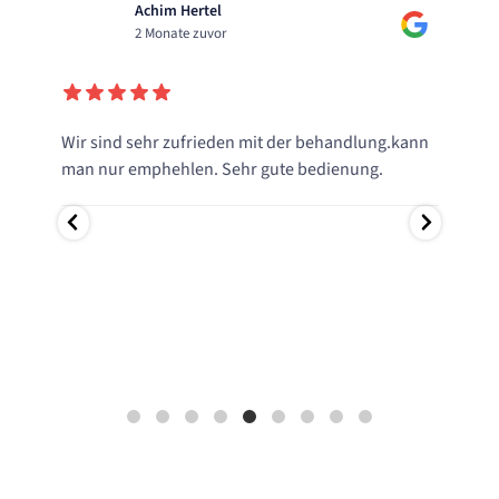
Achim Hertel
2 Monate zuvor
Wir sind sehr zufrieden mit der behandlung.kann
Supe
man nur emphehlen. Sehr gute bedienung.
Frau 
lzer
zufr
kann
 sehr
weit
e,